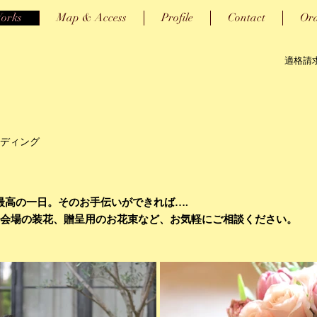
orks
Map & Access
Profile
Contact
Or
適格請求
ディング
最高の一日。そのお手伝いができれば….
会会場の装花、贈呈用のお花束など、お気軽にご相談ください。