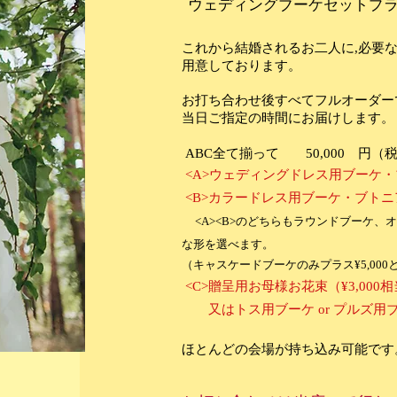
​ウェディングブーケセットプ
これから結婚されるお二人に,必要
用意しております。
お打ち合わせ後すべてフルオーダー
当日ご指定の時間にお届けします。
ABC全て揃って 50,000 円（
<A>ウェディングドレス用ブーケ
<B>カラードレス用ブーケ・ブト
<A><B>のどちらもラウンドブーケ
な形を選べます。
（キャスケードブーケのみプラス¥5,000
<C>贈呈用お母様お花束（¥3,00
又はトス用ブーケ or プルズ用
ほとんどの会場が持ち込み可能です