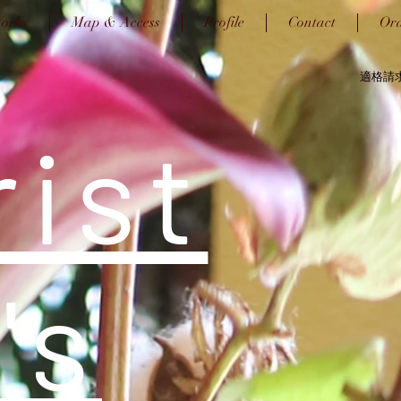
orks
Map & Access
Profile
Contact
Or
適格請求
rist
's