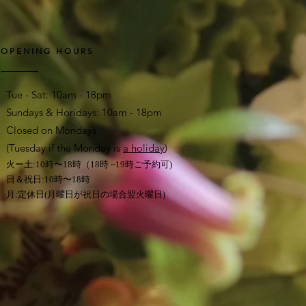
OPENING HOURS
Tue - Sat: 10am - 18pm
​​Sundays & Horidays: 10am - 18pm
Closed on Mondays
(Tuesday if the Monday is
a
holiday
)
火ー土:10時〜18
時（18時
~19時ご予約可
)
日＆祝日:10時〜18時
月:定休日(月曜日が祝日の場合翌火曜日)