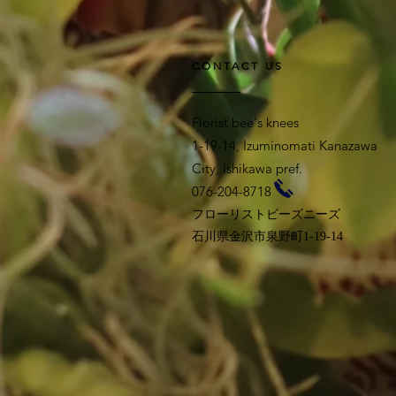
CONTACT US
Florist bee's knees
1-19-14, Izuminomati Kanazawa
City, Ishikawa pref.
076-204-8718
フローリストビーズニーズ
石川県金沢市泉野町1-19-14