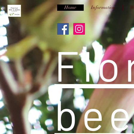
Home
Information
W
Flo
bee