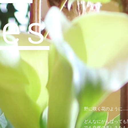
es
野に咲く花のように….
どんなにがんばっても
でも自然の美しさをも