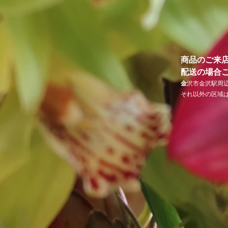
商品のご来
​配送の場
金
沢市金沢駅周
それ以外の区域