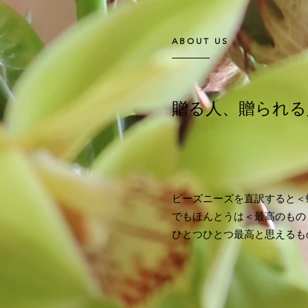
ABOUT US
​贈る人、贈られる
ビーズニーズを直訳すると＜
でもほんとうは＜最高のもの
ひとつひとつ最高と思えるも