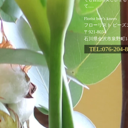
て….
Florist bee’s knees
フローリスト ビーズ
〒921-8034
石川県金沢市泉野町1-19
TEL:076-204-