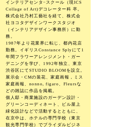
インテリアセンタ−スクール（現ICS
Collage of Art)デコレーター科 卒。
株式会社乃村工藝社を経て、株式会
社ヨコタデザインワークスタジオ
（インテリア
デザイン事務所）に勤
務。
1987年より花業界に転じ、都内花店
勤務。イギリスConstance Splyにて1
年間フラワーアレンジメント・
ガー
デニングを学び、1992年独立、東京
渋谷区にてSTUDIO BLOOMを設立。
展示会・CMの装花、家庭画報，ミス
家庭画報、nonno, figaro、Fleursな
どの雑誌に作品を掲載。
個人邸・商業施設のガーデン設計・
グリーンコーディネート、ビル屋上
緑化設計などで活動するとともに、
在京中は、ホテルの専門学校（東京
観光専門学校）でブライダルビジネ